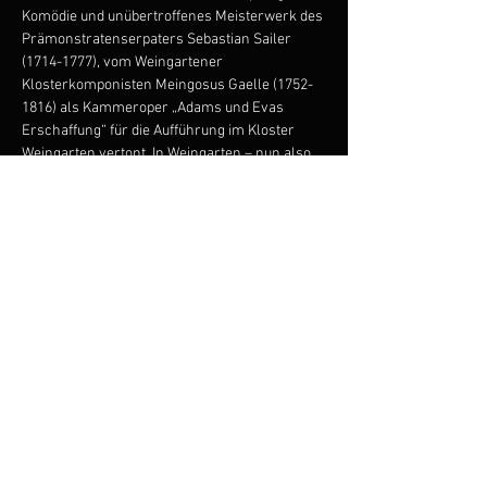
Komödie und unübertroffenes Meisterwerk des 
Prämonstratenserpaters Sebastian Sailer 
(1714-1777), vom Weingartener 
Klosterkomponisten Meingosus Gaelle (1752-
1816) als Kammeroper „Adams und Evas 
Erschaffung“ für die Aufführung im Kloster 
Weingarten vertont. In Weingarten – nun also 
wieder an historischem Ort – bringt der 
Regisseur Martin Butler „Die schwäbische 
Schöpfung“ in schwäbischem Dialekt 
zusammen mit dem Originalklang-Ensemble 
„Société Lunaire“ halbszenisch und historisch 
informiert auf die Bühne. Mit Kopien von 
Originalinstrumenten aus dem späten 18. 
Jahrhundert wird das Publikum klanglich ins 
Schwaben der Klassik versetzt. Die Sänger 
bewegen sich vor dem Baum der Erkenntnis, 
inspiriert durch das Werk der 
Scherenschnittkünstlerin Lotte Reiniger.
Link zur Veranstaltung: hier