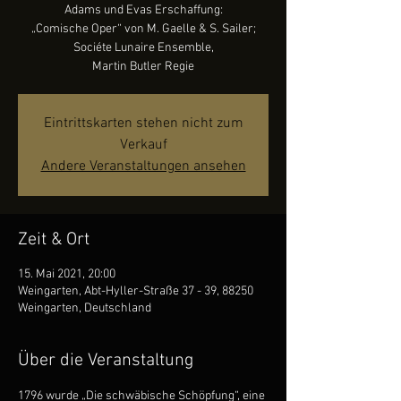
Adams und Evas Erschaffung:
„Comische Oper“ von M. Gaelle & S. Sailer;
Sociéte Lunaire Ensemble,
Martin Butler Regie
Eintrittskarten stehen nicht zum
Verkauf
Andere Veranstaltungen ansehen
Zeit & Ort
15. Mai 2021, 20:00
Weingarten, Abt-Hyller-Straße 37 - 39, 88250
Weingarten, Deutschland
Über die Veranstaltung
1796 wurde „Die schwäbische Schöpfung“, eine 