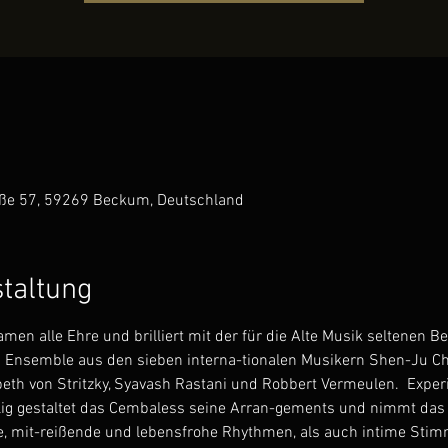
aße 57, 59269 Beckum, Deutschland
staltung
n alle Ehre und brilliert mit der für die Alte Musik seltenen B
 Ensemble aus den sieben interna-tionalen Musikern Shen-Ju Ch
beth von Stritzky, Syavash Rastani und Robbert Vermeulen.  Exper
hlig gestaltet das Cembaless seine Arran-gements und nimmt das 
e, mit-reißende und lebensfrohe Rhythmen, als auch intime Stimm