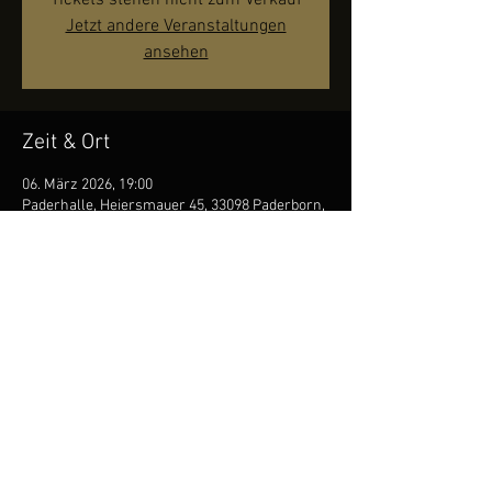
Tickets stehen nicht zum Verkauf
Jetzt andere Veranstaltungen
ansehen
Zeit & Ort
06. März 2026, 19:00
Paderhalle, Heiersmauer 45, 33098 Paderborn,
Deutschland
Über die Veranstaltung
zum Veranstalter
© 2023 by ANNA ZIMRE
Datenschutzhinweise
Impressum