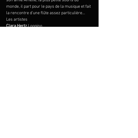
son amie Amelie, la plus petite souris du 
monde, il part pour le pays de la musique et fait 
la rencontre d’une flûte assez particulière…
Clara Hertz
 Loopino
Cembaless

Annabell Opelt
Anna Zimre
Robbert Vermeulen
Stefan Koim
 guitare baroque, archiluth
Martina Menichetti
Ruth Lorang
Friederike Karig
Florian Angerer
Susanne Felicitas Wolf
Zum Veranstalter
© 2023 by ANNA ZIMRE
Datenschutzhinweise