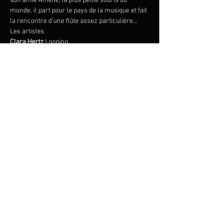
son amie Amelie, la plus petite souris du 
monde, il part pour le pays de la musique et fait 
la rencontre d’une flûte assez particulière…
Clara Hertz
 Loopino
Cembaless

Annabell Opelt
Anna Zimre
Robbert Vermeulen
Stefan Koim
 guitare baroque, archiluth
Martina Menichetti
Ruth Lorang
Friederike Karig
Florian Angerer
Susanne Felicitas Wolf
Zum Veranstalter
© 2023 by ANNA ZIMRE
Datenschutzhinweise