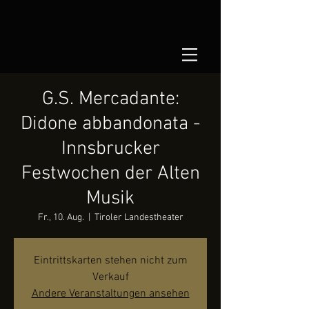
G.S. Mercadante:
Didone abbandonata -
Innsbrucker
Festwochen der Alten
Musik
Fr., 10. Aug.
  |  
Tiroler Landestheater
Eintrittskarten stehen nicht zum
Verkauf
Andere Veranstaltungen ansehen