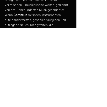
Klänge, die sich normalerweise nicht 
vermischen – musikalische Welten, getrennt 
von drei Jahrhunderten Musikgeschichte: 
Wenn 
Gambelin 
mit ihren Instrumenten 
aufeinandertreffen, geschieht auf jeden Fall 
aufregend Neues. Klangwelten, die 
unterschiedlicher kaum sein können, 
offenbaren überraschende Gemeinsamkeiten. 
Vor allem die Originalkompositionen von 
Christian Elin
 für die ungewöhnliche 
Besetzung greifen Ähnlichkeiten in der 
Musizierpraxis von Barock und Jazz auf: 
harmonische Modelle, improvisatorische 
Freiheit, Swing und Inégalité, das Spiel mit 
Obertönen. So leuchtet auch die Musik der 
großen Gambenmeister der Renaissance- und 
Barockzeit in ganz neuem Licht.
Zum Veranstalter