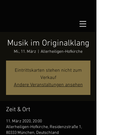
Musik im Originalklang
Mi., 11. März
  |  
Allerheiligen-Hofkirche
Eintrittskarten stehen nicht zum
Verkauf
Andere Veranstaltungen ansehen
Zeit & Ort
11. März 2020, 20:00
Allerheiligen-Hofkirche, Residenzstraße 1,
80333 München, Deutschland