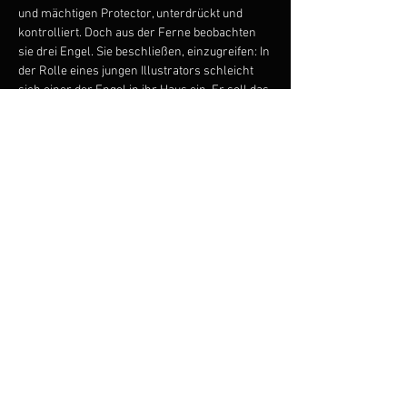
und mächtigen Protector, unterdrückt und 
kontrolliert. Doch aus der Ferne beobachten 
sie drei Engel. Sie beschließen, einzugreifen: In 
der Rolle eines jungen Illustrators schleicht 
sich einer der Engel in ihr Haus ein. Er soll das 
Vermächtnis des Protectors in einem Buch 
verewigen. Durch ihn kommt Farbe in Agnes‘ 
verlorenes Paradies. Seine Fähigkeit, mit 
Bildern Geschichten erfahrbar zu machen, 
erweckt in Agnes eine tiefe Faszination und sie 
beginnt, sich durch körperliche und sinnliche 
Erfahrungen von ihren Fesseln zu lösen.
In Kooperation mit dem Münchner 
Rundfunkorchester
zum Veranstalter
© 2023 by ANNA ZIMRE