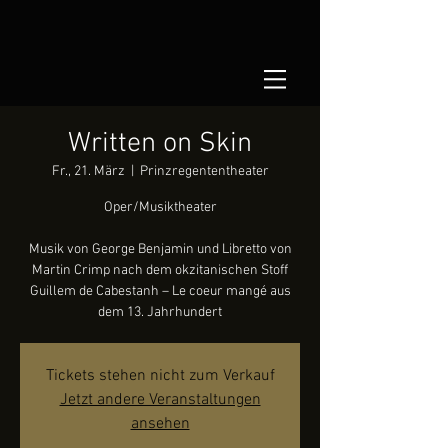
Written on Skin
Fr., 21. März
  |  
Prinzregententheater
Oper/Musiktheater
Musik von George Benjamin und Libretto von
Martin Crimp nach dem okzitanischen Stoff
Guillem de Cabestanh – Le coeur mangé aus
dem 13. Jahrhundert
Tickets stehen nicht zum Verkauf
Jetzt andere Veranstaltungen
ansehen